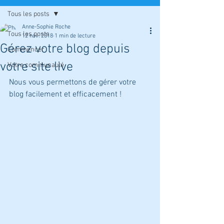
Tous les posts
Anne-Sophie Roche
Tous les posts
12 nov. 2018
1 min de lecture
Gérez votre blog depuis
Commencer
votre site live
Votre communauté
Nous vous permettons de gérer votre 
blog facilement et efficacement !