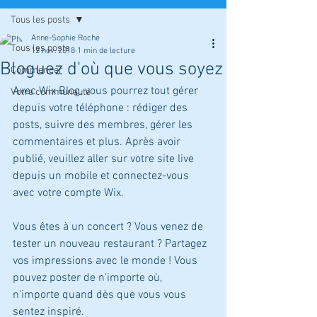
Tous les posts
Anne-Sophie Roche
Tous les posts
12 nov. 2018
1 min de lecture
Bloguez d'où que vous soyez
Commencer
Avec Wix Blog, vous pourrez tout gérer 
Votre communauté
depuis votre téléphone : rédiger des 
posts, suivre des membres, gérer les 
commentaires et plus. Après avoir 
publié, veuillez aller sur votre site live 
depuis un mobile et connectez-vous 
avec votre compte Wix. 
Vous êtes à un concert ? Vous venez de 
tester un nouveau restaurant ? Partagez 
vos impressions avec le monde ! Vous 
pouvez poster de n'importe où, 
n'importe quand dès que vous vous 
sentez inspiré.