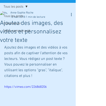
Tous les posts
Anne-Sophie Roche
Tous les posts
12 nov. 2018
1 min de lecture
Ajoutez des images, des
Commencer
vidéos et personnalisez
Votre communauté
votre texte
Ajoutez des images et des vidéos à vos 
posts afin de captiver l'attention de vos 
lecteurs. Vous rédigez un post texte ? 
Vous pouvez le personnaliser en 
utilisant les options "gras", "italique", 
citations et plus !
https://vimeo.com/226868206