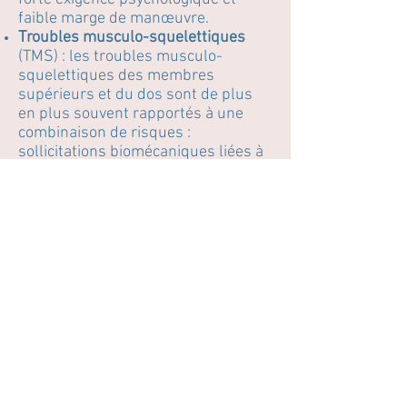
faible marge de manœuvre.
Troubles musculo-squelettiques
(TMS) : les troubles musculo-
squelettiques des membres
supérieurs et du dos sont de plus
en plus souvent rapportés à une
combinaison de risques :
sollicitations biomécaniques liées à
des mouvements répétitifs, aux
efforts physiques et aux postures
inconfortables mais aussi au
manque de soutien social, à une
forte exigence de productivité, à de
faibles marges de manœuvre, etc.
Dépression et anxiété
: la
dépression est plus fréquente
quand le travail associe une forte
exigence psychologique à des
faibles marges de manœuvre et à un
manque de soutien social (absence
d’aide de la part des collègues ou de